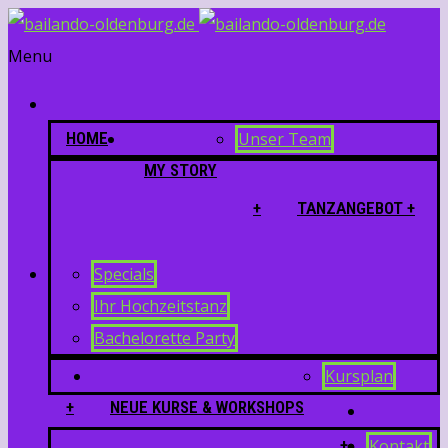
Menu
HOME
Unser Team
MY STORY
+
TANZANGEBOT +
Specials
Ihr Hochzeitstanz
Bachelorette Party
Kursplan
+
NEUE KURSE & WORKSHOPS
+
Kontakt