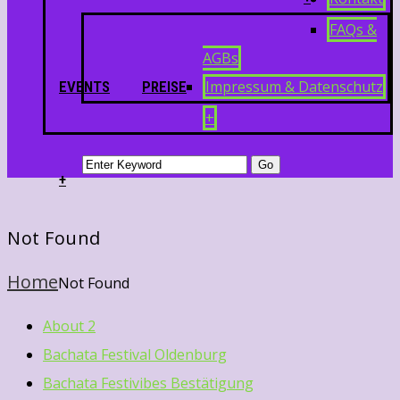
FAQs &
AGBs
Impressum & Datenschutz
EVENTS
PREISE
+
+
Not Found
Home
Not Found
About 2
Bachata Festival Oldenburg
Bachata Festivibes Bestätigung