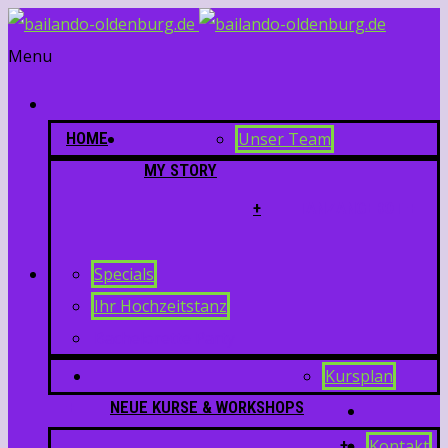
Menu
HOME
Unser Team
MY STORY
+
TANZANGEBOT +
Specials
Ihr Hochzeitstanz
Bachelorette Party
Kursplan
+
NEUE KURSE & WORKSHOPS
+
Kontakt