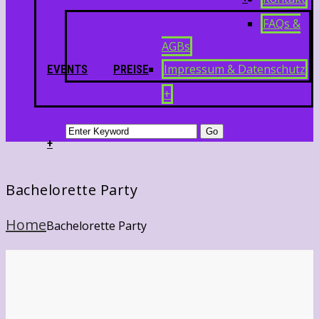
FAQs &
AGBs
Impressum & Datenschutz
EVENTS
PREISE
+
+
Bachelorette Party
Home
Bachelorette Party