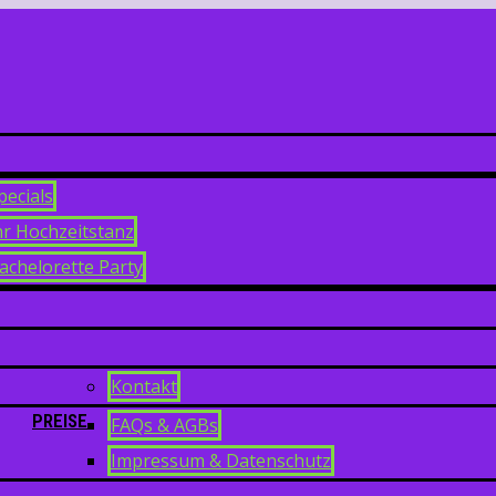
pecials
hr Hochzeitstanz
achelorette Party
Kontakt
PREISE
FAQs & AGBs
Impressum & Datenschutz