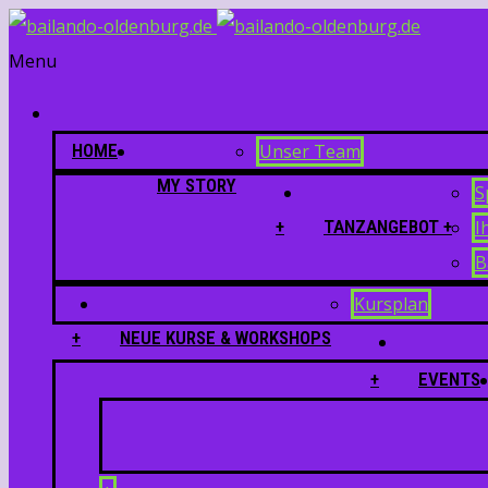
Menu
HOME
Unser Team
MY STORY
S
+
TANZANGEBOT +
I
B
Kursplan
+
NEUE KURSE & WORKSHOPS
+
EVENTS